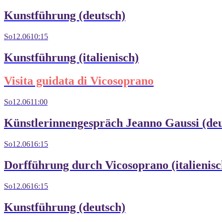
Kunstführung (deutsch)
So
12.06
10:15
Kunstführung (italienisch)
Visita guidata di Vicosoprano
So
12.06
11:00
Künstlerinnengespräch Jeanno Gaussi (deu
So
12.06
16:15
Dorfführung durch Vicosoprano (italienisc
So
12.06
16:15
Kunstführung (deutsch)