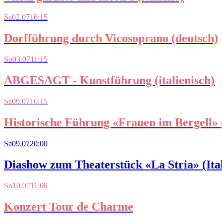
Sa
02.07
16:15
Dorfführung durch Vicosoprano (deutsch)
So
03.07
11:15
ABGESAGT - Kunstführung (italienisch)
Sa
09.07
16:15
Historische Führung «Frauen im Bergell» 
Sa
09.07
20:00
Diashow zum Theaterstück «La Stria» (Ital
So
10.07
11:00
Konzert Tour de Charme