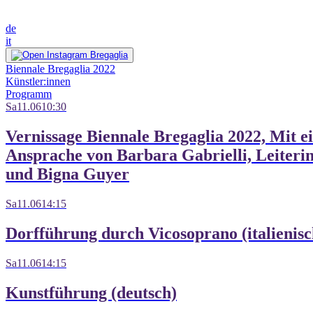
de
it
Biennale Bregaglia 2022
Künstler:innen
Programm
Sa
11.06
10:30
Vernissage Biennale Bregaglia 2022, Mit e
Ansprache von Barbara Gabrielli, Leiter
und Bigna Guyer
Sa
11.06
14:15
Dorfführung durch Vicosoprano (italienisc
Sa
11.06
14:15
Kunstführung (deutsch)