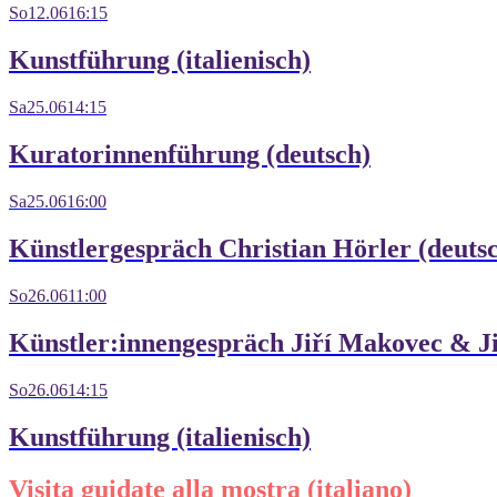
So
12.06
16:15
Kunstführung (italienisch)
Sa
25.06
14:15
Kuratorinnenführung (deutsch)
Sa
25.06
16:00
Künstlergespräch Christian Hörler (deuts
So
26.06
11:00
Künstler:innengespräch Jiří Makovec & Ji
So
26.06
14:15
Kunstführung (italienisch)
Visita guidate alla mostra (italiano)