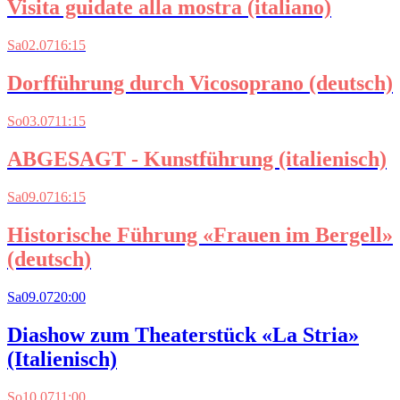
Visita guidate alla mostra (italiano)
Sa
02.07
16:15
Dorfführung durch Vicosoprano (deutsch)
So
03.07
11:15
ABGESAGT - Kunstführung (italienisch)
Sa
09.07
16:15
Historische Führung «Frauen im Bergell»
(deutsch)
Sa
09.07
20:00
Diashow zum Theaterstück «La Stria»
(Italienisch)
So
10.07
11:00