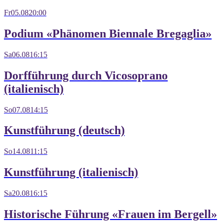
Fr
05.08
20:00
Podium «Phänomen Biennale Bregaglia»
Sa
06.08
16:15
Dorfführung durch Vicosoprano
(italienisch)
So
07.08
14:15
Kunstführung (deutsch)
So
14.08
11:15
Kunstführung (italienisch)
Sa
20.08
16:15
Historische Führung «Frauen im Bergell»