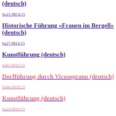
(deutsch)
So
21.08
14:15
Historische Führung «Frauen im Bergell»
(deutsch)
Sa
27.08
14:15
Kunstführung (deutsch)
Sa
03.09
16:15
Dorfführung durch Vicosoprano (deutsch)
So
04.09
16:15
Kunstführung (deutsch)
Sa
24.09
10:15