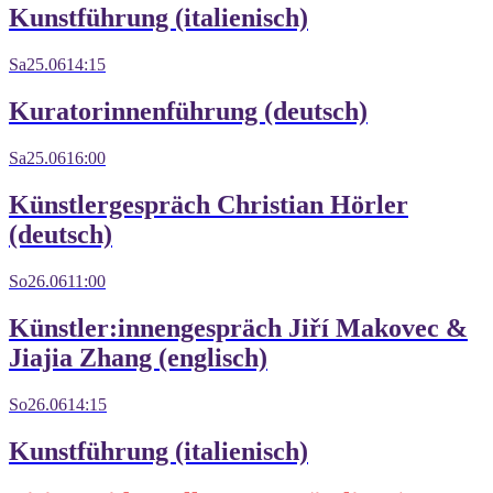
Kunstführung (italienisch)
Sa
25.06
14:15
Kuratorinnenführung (deutsch)
Sa
25.06
16:00
Künstlergespräch Christian Hörler
(deutsch)
So
26.06
11:00
Künstler:innengespräch Jiří Makovec &
Jiajia Zhang (englisch)
So
26.06
14:15
Kunstführung (italienisch)