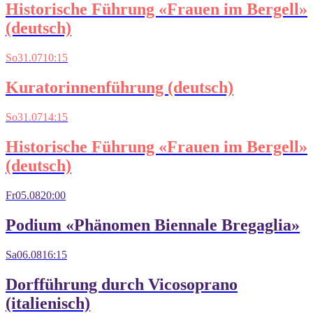
Historische Führung «Frauen im Bergell»
(deutsch)
So
31.07
10:15
Kuratorinnenführung (deutsch)
So
31.07
14:15
Historische Führung «Frauen im Bergell»
(deutsch)
Fr
05.08
20:00
Podium «Phänomen Biennale Bregaglia»
Sa
06.08
16:15
Dorfführung durch Vicosoprano
(italienisch)