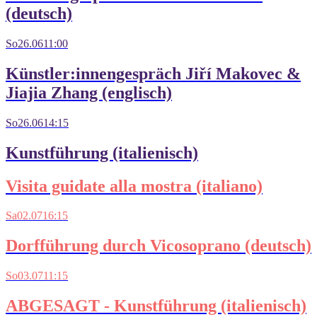
(deutsch)
So
26.06
11:00
Künstler:innengespräch Jiří Makovec &
Jiajia Zhang (englisch)
So
26.06
14:15
Kunstführung (italienisch)
Visita guidate alla mostra (italiano)
Sa
02.07
16:15
Dorfführung durch Vicosoprano (deutsch)
So
03.07
11:15
ABGESAGT - Kunstführung (italienisch)