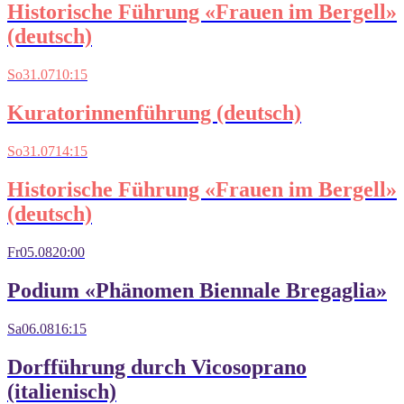
Historische Führung «Frauen im Bergell»
(deutsch)
So
31.07
10:15
Kuratorinnenführung (deutsch)
So
31.07
14:15
Historische Führung «Frauen im Bergell»
(deutsch)
Fr
05.08
20:00
Podium «Phänomen Biennale Bregaglia»
Sa
06.08
16:15
Dorfführung durch Vicosoprano
(italienisch)