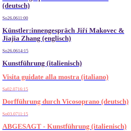
(deutsch)
So
26.06
11:00
Künstler:innengespräch Jiří Makovec &
Jiajia Zhang (englisch)
So
26.06
14:15
Kunstführung (italienisch)
Visita guidate alla mostra (italiano)
Sa
02.07
16:15
Dorfführung durch Vicosoprano (deutsch)
So
03.07
11:15
ABGESAGT - Kunstführung (italienisch)